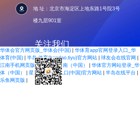
地 址：北京市海淀区上地东路1号院3号
楼九层901室
关注我们
华体会官方网页版_华体会(中国)
|
华体育app官网登录入口_华
体育(中国)
|
半岛.体育(bandao.tiyu)官方网站
|
球友会在线官网
|
江南手机网页版登录入口_江南（中国）
|
华体官方网站登录_华
体（中国）
|
星空体育网站入口(中国)官方网站
|
半岛在线平台
|
乐鱼网页版
|
网站声明
本网站部分文章和信息来源互联网，并不意味着赞同其
观点或证实其内容的真实性。如转载稿涉及版权等问
题，请立即与我们联系，我们将予以当即删除等妥当处
理，保证您的权利！需要转载本网站的文字、图片等资