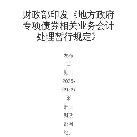
财政部印发《地方政府
专项债券相关业务会计
处理暂行规定》
发布
日
期：
2025-
09-05
来
源：
财政
部网
站、